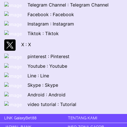
Telegram Channel : Telegram Channel
Facebook : Facebook
Instagram : Instagram
Tiktok : Tiktok
X : X
pinterest : Pinterest
Youtube : Youtube
Line : Line
Skype : Skype
Android : Android
video tutorial : Tutorial
LINK GalaxyBet88
TENTANG KAMI